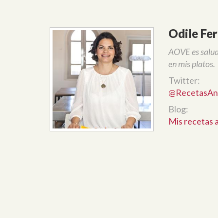
Odile Fe
AOVE es salud,
en mis platos.
Twitter:
@RecetasAn
Blog:
Mis recetas 