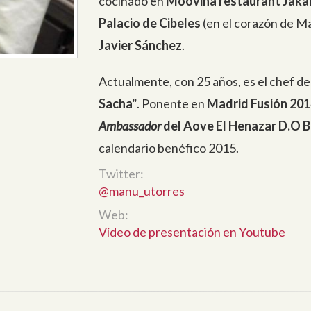
cocinado en
Moovina restaurant Jakar
Palacio de Cibeles
(en el corazón de Ma
Javier Sánchez
.
Actualmente, con 25 años, es el chef de
Sacha"
. Ponente en
Madrid Fusión 201
Ambassador
del Aove El Henazar D.O 
calendario benéfico 2015.
Twitter:
@manu_utorres
Web:
Vídeo de presentación en Youtube