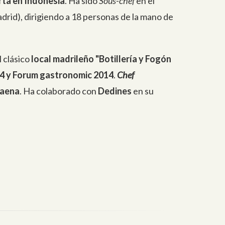
ta en Indonesia
. Ha sido
Sous-chef
en el
drid), dirigiendo a 18 personas de la mano de
l clásico
local madrileño "Botillería y Fogón
4 y Forum gastronomic 2014
.
Chef
Baena
. Ha colaborado con
Dedines
en su