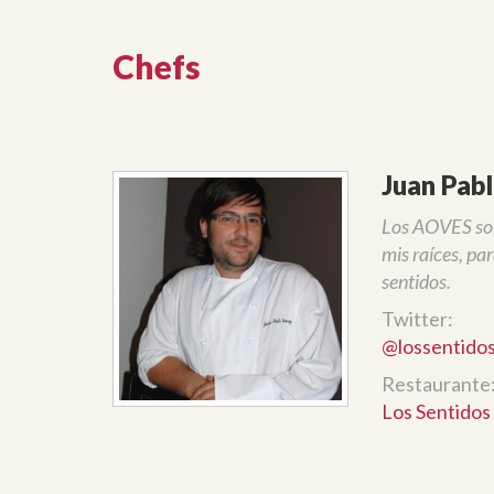
Chefs
Juan Pab
Los AOVES son 
mis raíces, par
sentidos.
Twitter:
@lossentido
Restaurante
Los Sentidos