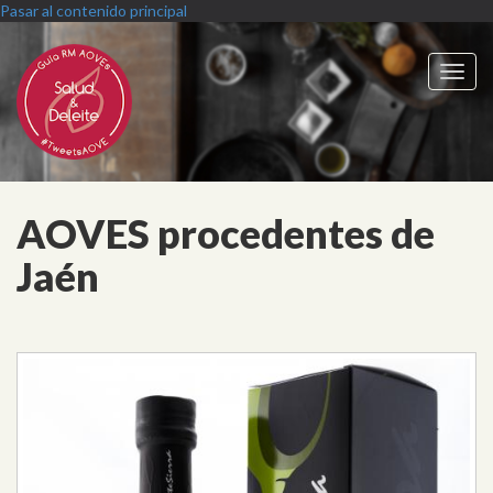
Pasar al contenido principal
Toggl
navig
AOVES procedentes de
Jaén