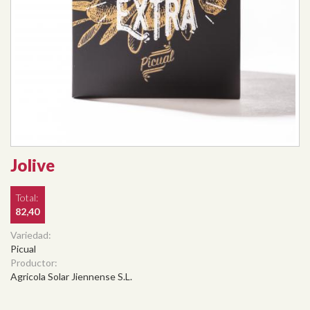
Jolive
Total:
82,40
Variedad:
Picual
Productor:
Agricola Solar Jiennense S.L.