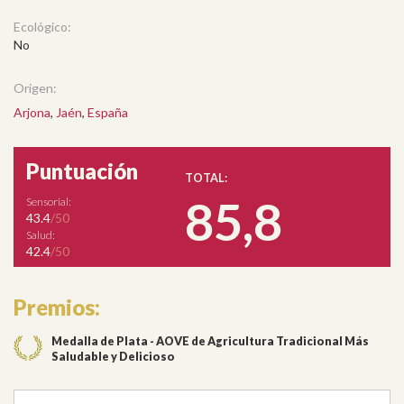
Ecológico:
No
Origen:
Arjona
,
Jaén
,
España
Puntuación
TOTAL:
85,8
Sensorial:
43.4
/50
Salud:
42.4
/50
Premios:
Medalla de Plata - AOVE de Agricultura Tradicional Más
Saludable y Delicioso