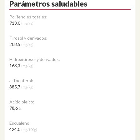
Parámetros saludables
Polifenoles totales:
713,0
(mg/kg)
Tirosol y derivados:
203,5
(mg/kg)
Hidroxitirosol y derivados:
163,3
(mg/kg)
a-Tocoferol:
385,7
(mg/kg)
Ácido oleico:
78,6
%
Escualeno:
424,0
(mg/100g)