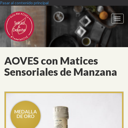
Pasar al contenido principal
Toggl
navig
AOVES con Matices
Sensoriales de Manzana