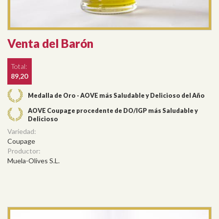
Venta del Barón
Total:
89,20
Medalla de Oro - AOVE más Saludable y Delicioso del Año
AOVE Coupage procedente de DO/IGP más Saludable y
Delicioso
Variedad:
Coupage
Productor:
Muela-Olives S.L.