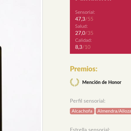
Sensorial:
47,3
/55
Salud:
27,0
/35
Calidad:
8,3
/10
Premios:
Mención de Honor
Perfil sensorial:
Alcachofa
Almendra/Alloz
Estrella sensorial: