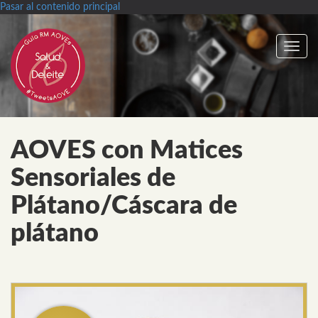
Pasar al contenido principal
Toggle
navig
AOVES con Matices
Sensoriales de
Plátano/Cáscara de
plátano