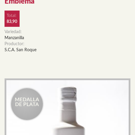
Emblema
Total:
83,90
Variedad:
Manzanilla
Productor:
S.C.A. San Roque