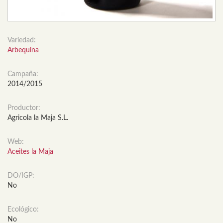
Variedad:
Arbequina
Campaña:
2014/2015
Productor:
Agricola la Maja S.L.
Web:
Aceites la Maja
DO/IGP:
No
Ecológico:
No