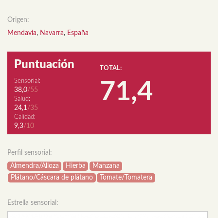
Origen:
Mendavia
,
Navarra
,
España
Puntuación
TOTAL:
Sensorial:
71,4
38,0
/55
Salud:
24,1
/35
Calidad:
9,3
/10
Perfil sensorial:
Almendra/Alloza
Hierba
Manzana
Plátano/Cáscara de plátano
Tomate/Tomatera
Estrella sensorial: