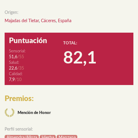
Origen:
Majadas del Tietar
,
Cáceres
,
España
Puntuación
TOTAL:
Sensorial:
82,1
51,6
/55
Salud:
22,6
/35
Calidad:
7,9
/10
Premios:
Mención de Honor
Perfil sensorial:
Almendra/Alloza
Hierba
Manzana