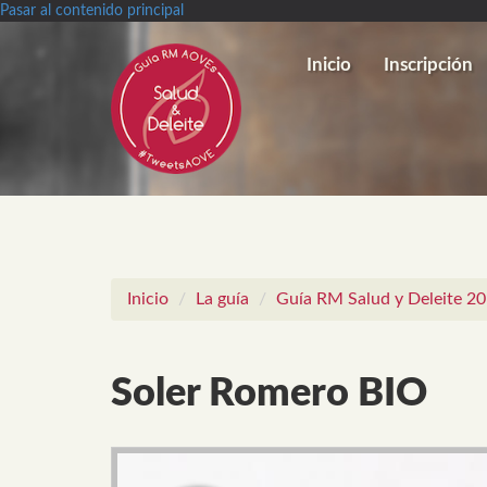
Pasar al contenido principal
Inicio
Inscripción
Inicio
La guía
Guía RM Salud y Deleite 2
Soler Romero BIO