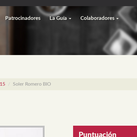
Patrocinadores
La Guía
Colaboradores
015
Soler Romero BIO
Puntuación