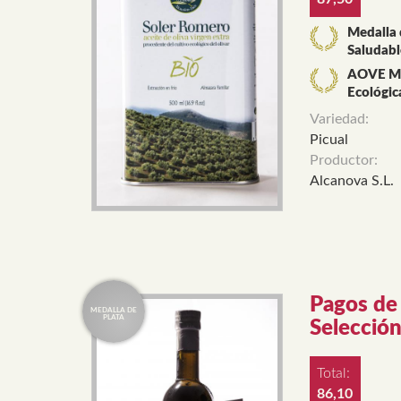
Medalla 
Saludabl
AOVE Mon
Ecológic
Variedad:
Picual
Productor:
Alcanova S.L.
Pagos de 
Selecció
Total:
86,10