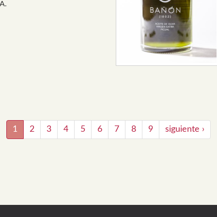
.A.
1
2
3
4
5
6
7
8
9
siguiente ›