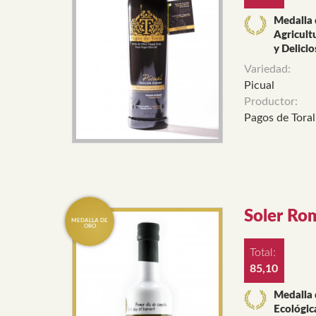
Medalla 
Agricult
y Delici
Variedad:
Picual
Productor:
Pagos de Toral
Soler Ro
Total:
85,10
Medalla 
Ecológic