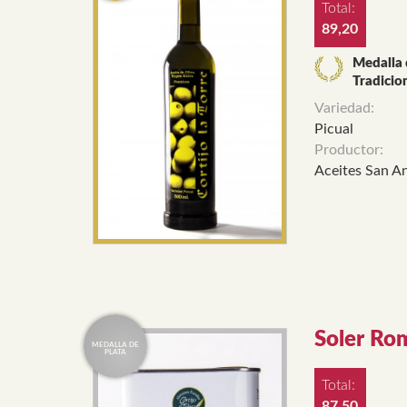
Total:
89,20
Medalla 
Tradicio
Variedad:
Picual
Productor:
Aceites San An
Soler Ro
Total:
87,50