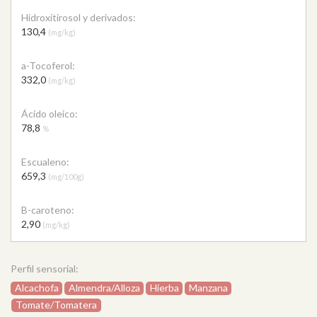
Hidroxitirosol y derivados:
130,4
(mg/kg)
a-Tocoferol:
332,0
(mg/kg)
Ácido oleico:
78,8
%
Escualeno:
659,3
(mg/100g)
B-caroteno:
2,90
(mg/kg)
Perfil sensorial:
Alcachofa
Almendra/Alloza
Hierba
Manzana
Tomate/Tomatera