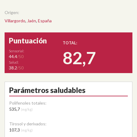
Origen:
Villargordo
,
Jaén
,
España
Puntuación
TOTAL:
82,7
Sensorial:
44.4
/50
Salud:
38.2
/50
Parámetros saludables
Polifenoles totales:
535,7
(mg/kg)
Tirosol y derivados:
107,3
(mg/kg)