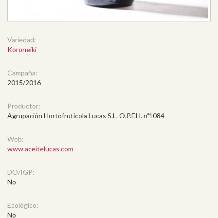
Variedad:
Koroneiki
Campaña:
2015/2016
Productor:
Agrupación Hortofrutícola Lucas S.L. O.P.F.H. nº1084
Web:
www.aceitelucas.com
DO/IGP:
No
Ecológico:
No