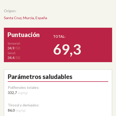
Origen:
Santa Cruz
,
Murcia
,
España
Puntuación
TOTAL:
69,3
Sensorial:
34.9
/50
Salud:
34.4
/50
Parámetros saludables
Polifenoles totales:
332,7
(mg/kg)
Tirosol y derivados:
86,0
(mg/kg)